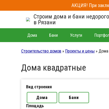
АКЦИЯ! При заклю
Строим дома и бани недорог
в Рязани
Дома
Бани
Услуги
Портфо
Строительство домов
»
Проекты и цены
»
Дома
Дома квадратные
Вид строения
Дома
Бани
Площадь