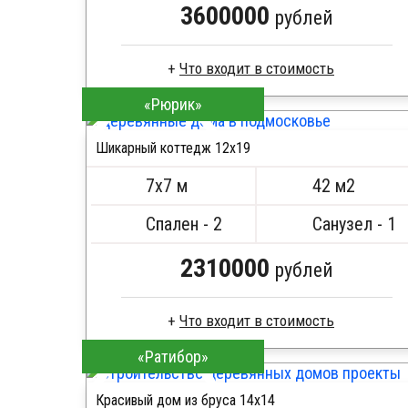
3600000
рублей
Что входит в стоимость
«Рюрик»
Клееный брус
Стропила, балки 50х200 мм
Шикарный коттедж 12х19
Кровля металлочерепица
ПОДРОБНЕЕ
Метизы, саморезы, гвозди
7х7 м
42 м2
Сборка на березовые нагеля, джут
Металлические сваи 108 диаметр
Спален - 2
Санузел - 1
2310000
рублей
Что входит в стоимость
«Ратибор»
Профилированный брус
Стропила, балки 50х200 мм
Красивый дом из бруса 14х14
Кровля металлочерепица