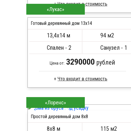
Что входит в стоимость
«Лукас»
Профилированный брус
Стропила, балки 50х200 мм
Готовый деревянный дом 13х14
Кровля металлочерепица
13,4х14 м
94 м2
Метизы, саморезы, гвозди
ПОДРОБНЕЕ
Сборка на березовые нагеля, джут
Спален - 2
Санузел - 1
Металлические сваи 108 диаметр
3290000
рублей
Цена от:
Что входит в стоимость
Брус камерной сушки
Стропила, балки 50х200 мм
«Лоренс»
Кровля металлочерепица
Метизы, саморезы, гвозди
Простой деревянный дом 8x8
Сборка на березовые нагеля, джут
ПОДРОБНЕЕ
Металлические сваи 108 диаметр
8х8 м
115 м2