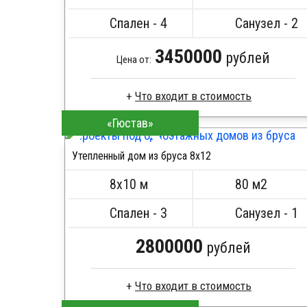
Спален - 4
Санузел - 2
3450000
рублей
Цена от:
Что входит в стоимость
«Гюстав»
Сухой брус
Стропила, балки 50х200 мм
Утепленный дом из бруса 8х12
Кровля металлочерепица
ПОДРОБНЕЕ
Метизы, саморезы, гвозди
8х10 м
80 м2
Сборка на березовые нагеля, джут
Металлические сваи 108 диаметр
Спален - 3
Санузел - 1
2800000
рублей
Что входит в стоимость