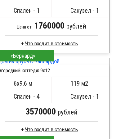
Металлические сваи 108 диаметр
Спален - 1
Санузел - 1
1760000
рублей
Цена от:
Что входит в стоимость
«Бернард»
Профилированный брус
Стропила, балки 50х200 мм
агородный коттедж 9х12
Кровля металлочерепица
ПОДРОБНЕЕ
Метизы, саморезы, гвозди
6х9,6 м
119 м2
Сборка на березовые нагеля, джут
Металлические сваи 108 диаметр
Спален - 4
Санузел - 1
3570000
рублей
Что входит в стоимость