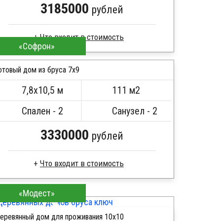
3185000
рублей
Что входит в стоимость
«Софрон»
Брус камерной сушки
Стропила, балки 50х200 мм
отовый дом из бруса 7x9
Кровля металлочерепица
7,8х10,5 м
111 м2
Метизы, саморезы, гвозди
ПОДРОБНЕЕ
Сборка на березовые нагеля, джут
Спален - 2
Санузел - 2
Металлические сваи 108 диаметр
3330000
рублей
Что входит в стоимость
Клееный брус
«Модест»
Стропила, балки 50х200 мм
Кровля металлочерепица
еревянный дом для проживания 10x10
Метизы, саморезы, гвозди