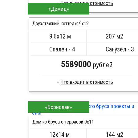
Что входит в стоимость
«Демид»
Брус естественной влажности
Стропила, балки 50х200 мм
Двухэтажный коттедж 9х12
Кровля металлочерепица
9,6х12 м
207 м2
Метизы, саморезы, гвозди
ПОДРОБНЕЕ
Сборка на березовые нагеля, джут
Спален - 4
Санузел - 3
Металлические сваи 108 диаметр
5589000
рублей
Что входит в стоимость
Брус камерной сушки
Стропила, балки 50х200 мм
«Борислав»
Кровля металлочерепица
ПОДРОБНЕЕ
Метизы, саморезы, гвозди
Дом из бруса с террасой 9х11
Сборка на березовые нагеля, джут
Металлические сваи 108 диаметр
12х14 м
144 м2