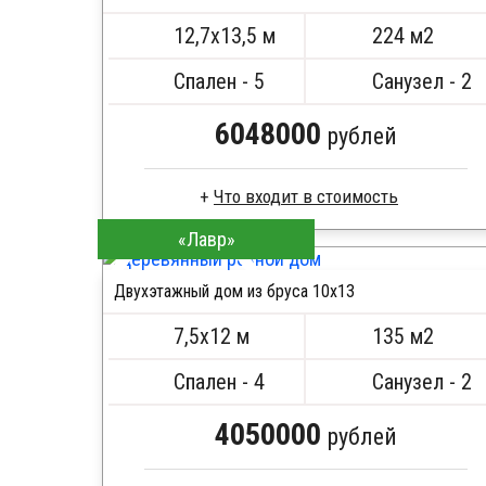
ПОДРОБНЕЕ
Метизы, саморезы, гвозди
12,7х13,5 м
224 м2
Сборка на березовые нагеля, джут
Металлические сваи 108 диаметр
Спален - 5
Санузел - 2
6048000
рублей
Что входит в стоимость
«Лавр»
Сухой брус
Стропила, балки 50х200 мм
Двухэтажный дом из бруса 10х13
Кровля металлочерепица
ПОДРОБНЕЕ
Метизы, саморезы, гвозди
7,5х12 м
135 м2
Сборка на березовые нагеля, джут
Металлические сваи 108 диаметр
Спален - 4
Санузел - 2
4050000
рублей