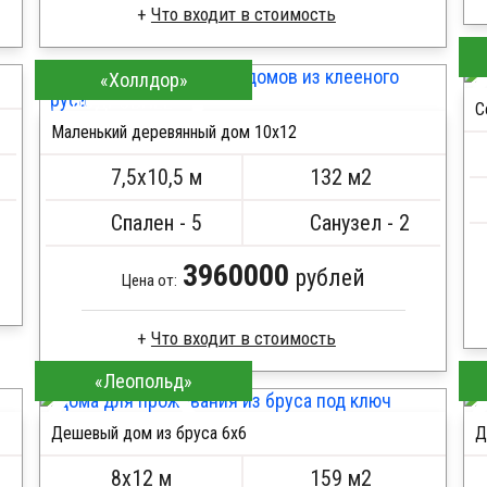
Что входит в стоимость
Брус естественной влажности
«Холлдор»
Стропила, балки 50х200 мм
ПОДРОБНЕЕ
С
Кровля металлочерепица
Маленький деревянный дом 10х12
Метизы, саморезы, гвозди
Сборка на березовые нагеля, джут
7,5х10,5 м
132 м2
Металлические сваи 108 диаметр
Спален - 5
Санузел - 2
3960000
рублей
Цена от:
Что входит в стоимость
«Леопольд»
Профилированный брус
Стропила, балки 50х200 мм
Дешевый дом из бруса 6x6
Д
Кровля металлочерепица
ПОДРОБНЕЕ
Метизы, саморезы, гвозди
8х12 м
159 м2