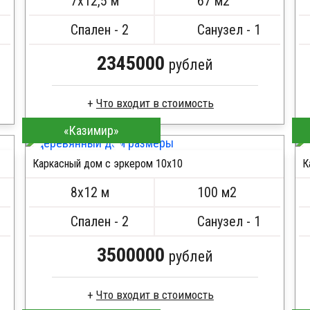
7х12,5 м
67 м2
Спален - 2
Санузел - 1
2345000
рублей
Что входит в стоимость
«Казимир»
Доска сухая строганная
Стропила, балки 50х200 мм
Каркасный дом с эркером 10х10
К
Кровля металлочерепица
ПОДРОБНЕЕ
Метизы, саморезы, гвозди
8х12 м
100 м2
Сборка на березовые нагеля, джут
Металлические сваи 108 диаметр
Спален - 2
Санузел - 1
3500000
рублей
Что входит в стоимость