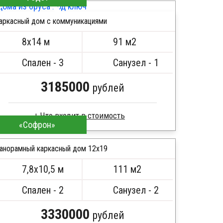
Стропила, балки 50х200 мм
аркасный дом с коммуникациями
Кровля металлочерепица
ПОДРОБНЕЕ
Метизы, саморезы, гвозди
8х14 м
91 м2
Сборка на березовые нагеля, джут
Металлические сваи 108 диаметр
Спален - 3
Санузел - 1
3185000
рублей
Что входит в стоимость
«Софрон»
Пиломатериал камерной сушки
Стропила, балки 50х200 мм
анорамный каркасный дом 12х19
Кровля металлочерепица
7,8х10,5 м
111 м2
Метизы, саморезы, гвозди
ПОДРОБНЕЕ
Сборка на березовые нагеля, джут
Спален - 2
Санузел - 2
Металлические сваи 108 диаметр
3330000
рублей