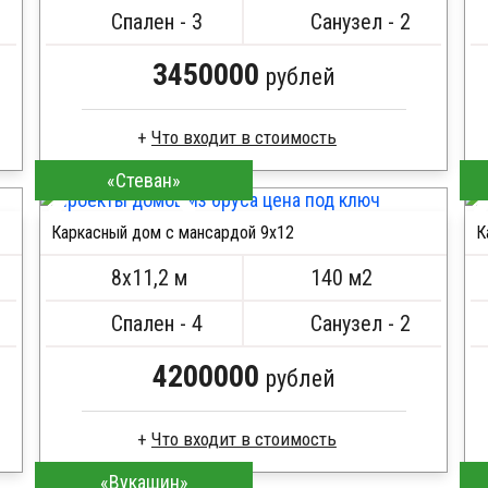
Металлические сваи 108 диаметр
Спален - 3
Санузел - 2
3450000
рублей
Что входит в стоимость
«Стеван»
Доска сухая строганная
Стропила, балки 50х200 мм
Каркасный дом с мансардой 9х12
К
Кровля металлочерепица
ПОДРОБНЕЕ
Метизы, саморезы, гвозди
8х11,2 м
140 м2
Сборка на березовые нагеля, джут
Металлические сваи 108 диаметр
Спален - 4
Санузел - 2
4200000
рублей
Что входит в стоимость
«Вукашин»
Доска сухая строганная