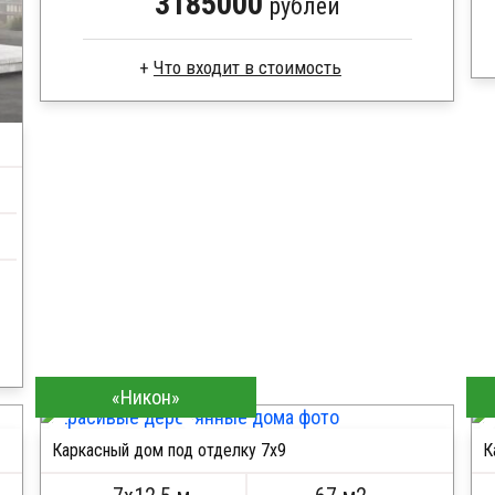
3185000
рублей
Что входит в стоимость
Доска сухая строганная
Стропила, балки 50х200 мм
Кровля металлочерепица
Метизы, саморезы, гвозди
Сборка на березовые нагеля, джут
Металлические сваи 108 диаметр
«Никон»
Каркасный дом под отделку 7х9
К
ПОДРОБНЕЕ