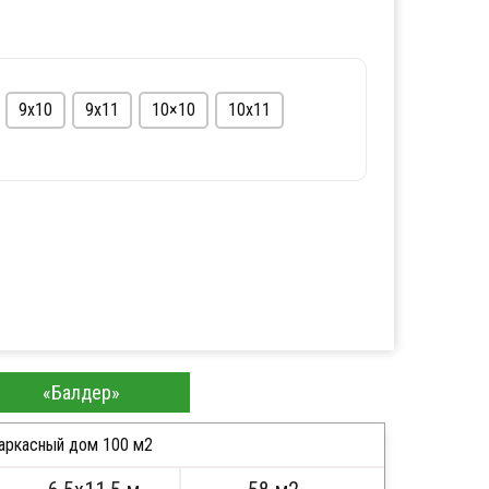
9х10
9х11
10×10
10х11
Полутораэтажные
С мансардой
«Балдер»
аркасный дом 100 м2