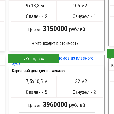
9х13,3 м
105 м2
Спален - 2
Санузел - 1
3150000
рублей
Цена от:
Что входит в стоимость
Доска сухая строганная
«Холлдор»
Стропила, балки 50х200 мм
ПОДРОБНЕЕ
К
Кровля металлочерепица
Каркасный дом для проживания
Метизы, саморезы, гвозди
Сборка на березовые нагеля, джут
7,5х10,5 м
132 м2
Металлические сваи 108 диаметр
Спален - 5
Санузел - 2
3960000
рублей
Цена от: