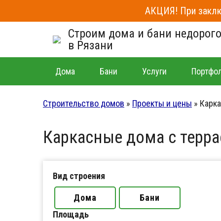
АКЦИЯ! При заклю
Строим дома и бани недорог
в Рязани
Дома
Бани
Услуги
Портфо
Строительство домов
»
Проекты и цены
»
Карка
Каркасные дома с терр
Вид строения
Дома
Бани
Площадь