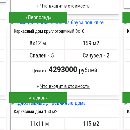
Что входит в стоимость
«Леопольд»
Доска сухая строганная
Стропила, балки 50х200 мм
Каркасный дом круглогодичный 8х10
К
Кровля металлочерепица
ПОДРОБНЕЕ
Метизы, саморезы, гвозди
8х12 м
159 м2
Сборка на березовые нагеля, джут
Металлические сваи 108 диаметр
Спален - 5
Санузел - 2
4293000
рублей
Цена от:
Что входит в стоимость
«Гаскон»
Доска сухая строганная
Стропила, балки 50х200 мм
Каркасный дом 150 м2
К
Кровля металлочерепица
ПОДРОБНЕЕ
Метизы, саморезы, гвозди
11х11 м
115 м2
Сборка на березовые нагеля, джут