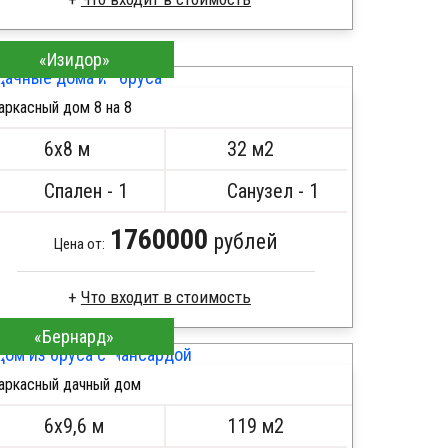
Пиломатериал камерной сушки
«Изидор»
Стропила, балки 50х200 мм
Кровля металлочерепица
аркасный дом 8 на 8
Метизы, саморезы, гвозди
ПОДРОБНЕЕ
Сборка на березовые нагеля, джут
6х8 м
32 м2
Металлические сваи 108 диаметр
Спален - 1
Санузел - 1
1760000
рублей
Цена от:
Что входит в стоимость
«Бернард»
Пиломатериал камерной сушки
Стропила, балки 50х200 мм
аркасный дачный дом
Кровля металлочерепица
ПОДРОБНЕЕ
Метизы, саморезы, гвозди
6х9,6 м
119 м2
Сборка на березовые нагеля, джут