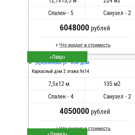
12,7х13,5 м
224 м2
Сборка на березовые нагеля, джут
Металлические сваи 108 диаметр
Спален - 5
Санузел - 2
6048000
рублей
Что входит в стоимость
«Лавр»
Каркас -доска естественной влажности
Стропила, балки 50х200 мм
Каркасный дом 2 этажа 9х14
Кровля металлочерепица
ПОДРОБНЕЕ
Метизы, саморезы, гвозди
7,5х12 м
135 м2
Сборка на березовые нагеля, джут
Металлические сваи 108 диаметр
Спален - 4
Санузел - 2
4050000
рублей
Что входит в стоимость
«Демид»