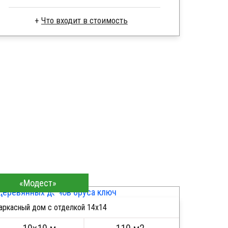
Что входит в стоимость
Пиломатериал камерной сушки
Стропила, балки 50х200 мм
Кровля металлочерепица
Метизы, саморезы, гвозди
Сборка на березовые нагеля, джут
Металлические сваи 108 диаметр
«Модест»
аркасный дом с отделкой 14х14
ПОДРОБНЕЕ