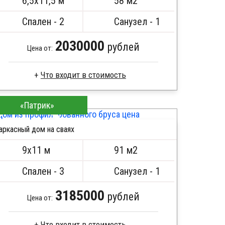
6,5х11,5 м
58 м2
ПОДРОБНЕЕ
Спален - 2
Санузел - 1
2030000
рублей
Цена от:
Что входит в стоимость
Пиломатериал камерной сушки
«Патрик»
Стропила, балки 50х200 мм
Кровля металлочерепица
аркасный дом на сваях
Метизы, саморезы, гвозди
ПОДРОБНЕЕ
Сборка на березовые нагеля, джут
9х11 м
91 м2
Металлические сваи 108 диаметр
Спален - 3
Санузел - 1
3185000
рублей
Цена от:
Что входит в стоимость