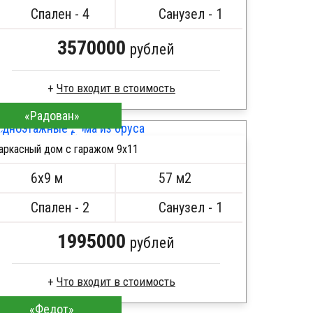
Металлические сваи 108 диаметр
Спален - 4
Санузел - 1
3570000
рублей
Что входит в стоимость
«Радован»
Пиломатериал камерной сушки
Стропила, балки 50х200 мм
аркасный дом с гаражом 9х11
Кровля металлочерепица
ПОДРОБНЕЕ
Метизы, саморезы, гвозди
6х9 м
57 м2
Сборка на березовые нагеля, джут
Металлические сваи 108 диаметр
Спален - 2
Санузел - 1
1995000
рублей
Что входит в стоимость
«Федот»
Пиломатериал камерной сушки