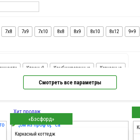
7х8
7х9
7х10
8х8
8х9
8х10
8х12
9×9
лажности
Клееный
Комбинированные
Каркасные
Этажность
Смотреть все параметры
 1 млн. руб
Недорогие
Одноэтажные
Двухэтажные
Хит продаж
«Бэсфорд»
К
Каркасный коттедж
ПОДРОБНЕЕ