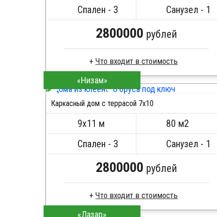
Металлические сваи 108 диаметр
Спален - 3
Санузел - 1
2800000
рублей
Что входит в стоимость
«Низам»
Каркас -доска естественной влажности
Стропила, балки 50х200 мм
Каркасный дом с террасой 7х10
Кровля металлочерепица
ПОДРОБНЕЕ
Метизы, саморезы, гвозди
9х11 м
80 м2
Сборка на березовые нагеля, джут
Металлические сваи 108 диаметр
Спален - 3
Санузел - 1
2800000
рублей
Что входит в стоимость
«Лазар»
Каркас -доска естественной влажности