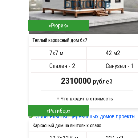
«Рюрик»
Теплый каркасный дом 6х7
7х7 м
42 м2
Спален - 2
Санузел - 1
2310000
рублей
Что входит в стоимость
«Ратибор»
Каркас -доска естественной влажности
Стропила, балки 50х200 мм
Каркасный дом на винтовых сваях
Кровля металлочерепица
ПОДРОБНЕЕ
Метизы, саморезы, гвозди