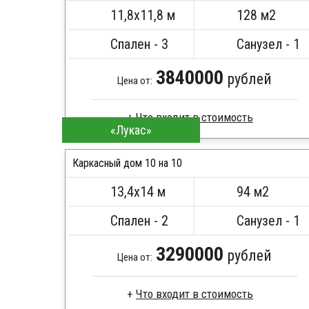
11,8х11,8 м
128 м2
Спален - 3
Санузел - 1
3840000
рублей
Цена от:
Что входит в стоимость
«Лукас»
Каркас -доска естественной влажности
Стропила, балки 50х200 мм
Каркасный дом 10 на 10
Кровля металлочерепица
13,4х14 м
94 м2
Метизы, саморезы, гвозди
ПОДРОБНЕЕ
Сборка на березовые нагеля, джут
Спален - 2
Санузел - 1
Металлические сваи 108 диаметр
3290000
рублей
Цена от:
Что входит в стоимость