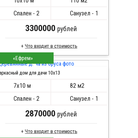
10х10 м
110 м2
Спален - 2
Санузел - 1
3300000
рублей
Что входит в стоимость
«Ефрем»
Пиломатериал камерной сушки
Стропила, балки 50х200 мм
аркасный дом для дачи 10х13
Кровля металлочерепица
ПОДРОБНЕЕ
Метизы, саморезы, гвозди
7х10 м
82 м2
Сборка на березовые нагеля, джут
Металлические сваи 108 диаметр
Спален - 2
Санузел - 1
2870000
рублей
Что входит в стоимость