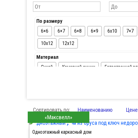
По размеру
6×6
6×7
6×8
6×9
6х10
7×7
10х12
12х12
Материал
Сухой
Камерной сушки
Естественной в
По цене
До 500 тыс. руб
От 500 — 1 млн. руб
От
Сортировать по:
Наименованию
Цене
«Максвелл»
Одноэтажный каркасный дом
ПОДРОБНЕЕ