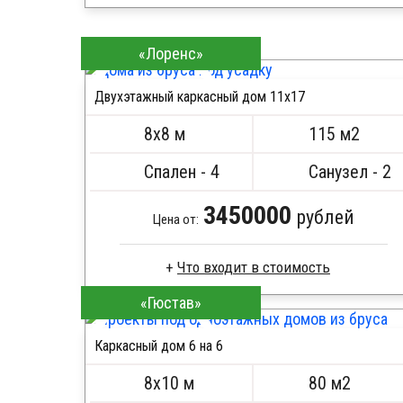
Каркас -доска естественной влажности
Стропила, балки 50х200 мм
«Лоренс»
Кровля металлочерепица
Метизы, саморезы, гвозди
Двухэтажный каркасный дом 11х17
Сборка на березовые нагеля, джут
ПОДРОБНЕЕ
Металлические сваи 108 диаметр
8х8 м
115 м2
Спален - 4
Санузел - 2
3450000
рублей
Цена от:
Что входит в стоимость
«Гюстав»
Каркас -доска естественной влажности
Стропила, балки 50х200 мм
Каркасный дом 6 на 6
Кровля металлочерепица
ПОДРОБНЕЕ
Метизы, саморезы, гвозди
8х10 м
80 м2
Сборка на березовые нагеля, джут