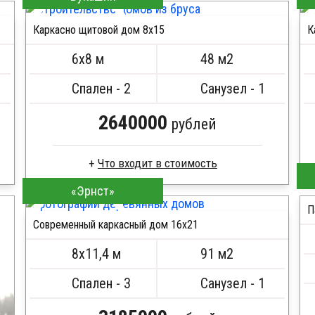
Стропила, балки 50х200 мм
Каркасно щитовой дом 8х15
К
Кровля металлочерепица
ПОДРОБНЕЕ
Метизы, саморезы, гвозди
6х8 м
48 м2
Сборка на березовые нагеля, джут
Металлические сваи 108 диаметр
Спален - 2
Санузел - 1
2640000
рублей
Что входит в стоимость
«Эрнст»
Доска сухая строганная
Стропила, балки 50х200 мм
П
Современный каркасный дом 16х21
Кровля металлочерепица
ПОДРОБНЕЕ
Метизы, саморезы, гвозди
8х11,4 м
91 м2
Сборка на березовые нагеля, джут
Металлические сваи 108 диаметр
Спален - 3
Санузел - 1